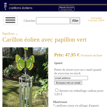
Aller
Votre panier:
Chercher
0 Articles | 0,00 €
à
la
navigation
↓
Papillons ←
Carillon éolien avec papillon vert
Prix: 47,95 €
livraison incluse
épuisé
Prière de m'envoyer un e-mail quand
de nouveau en stock
Ajouter un emballage cadeau pour
5,95 €
Matériaux
7 carillons creux en alliage d'argent