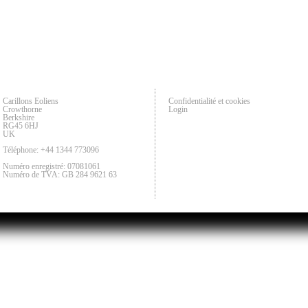
Carillons Eoliens
Confidentialité et cookies
Crowthorne
Login
Berkshire
RG45 6HJ
UK
Téléphone: +44 1344 773096
Numéro enregistré: 07081061
Numéro de TVA: GB 284 9621 63