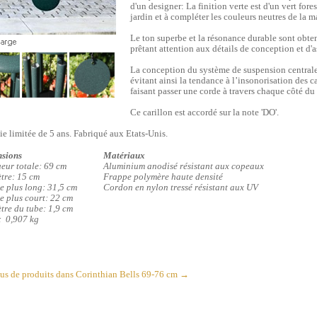
d'un designer: La finition verte est d'un vert fore
jardin et à compléter les couleurs neutres de la m
Le ton superbe et la résonance durable sont obten
prêtant attention aux détails de conception et d'
La conception du système de suspension centrale
évitant ainsi la tendance à l’insonorisation des c
faisant passer une corde à travers chaque côté du
Ce carillon est accordé sur la note 'DO'.
ie limitée de 5 ans. Fabriqué aux Etats-Unis.
sions
Matériaux
eur totale: 69 cm
Aluminium anodisé résistant aux copeaux
tre: 15 cm
Frappe polymère haute densité
le plus long: 31,5 cm
Cordon en nylon tressé résistant aux UV
le plus court: 22 cm
tre du tube: 1,9 cm
: 0,907 kg
lus de produits dans Corinthian Bells 69-76 cm →