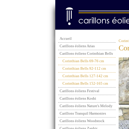
Accueil
Corint
Cor
Carillons éoliens Arias
Carillons éoliens Corinthian Bells
Corinthian Bells 69-76 cm
Corinthian Bells 92-112 cm
Corinthian Bells 127-142 cm
Corinthian Bells 152-165 cm
Carillons éoliens Festival
Carillons éoliens Koshi
Carillons éoliens Nature's Melody
Carillons Tranquil Harmonies
Carillons éoliens Woodstock
Carillons éoliens Zaphir