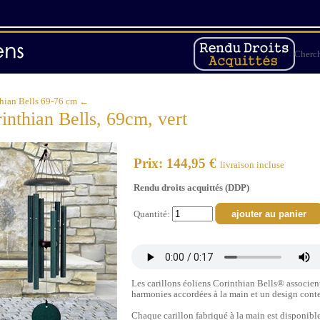
Cherc
hian Bells 69-76 cm ←
inthian Bells, 69cm, vert
Prix: 144,95 €
livraison incluse
Rendu droits acquittés (DDP)
Quantité:
Les carillons éoliens Corinthian Bells® associen
harmonies accordées à la main et un design cont
Chaque carillon fabriqué à la main est disponible