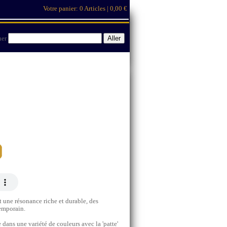
Votre panier:
0 Articles | 0,00 €
her
t une résonance riche et durable, des
emporain.
 dans une variété de couleurs avec la 'patte'