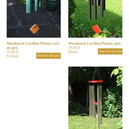
Woodstock Carillon Pluton, noir
Woodstock Carillon Pluton, vert-
79,95 €
de-gris
Voir les détails
Épuisé
79,95 €
Voir les détails
En Stock