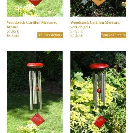
Woodstock Carillon Mercure,
Woodstock Carillon Mercure,
bronze
vert-de-gris
57,95 €
57,95 €
Voir les détails
Voir les détails
En Stock
En Stock