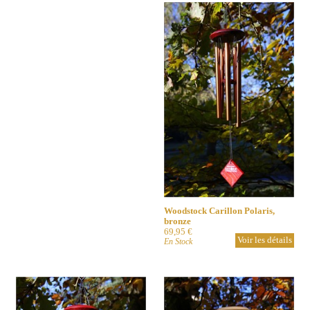
Woodstock Carillon Polaris,
bronze
69,95 €
Voir les détails
En Stock