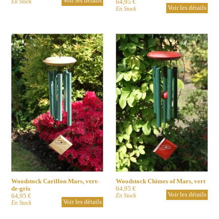
Voir les détails
En Stock
64,95 €
Voir les détails
En Stock
Woodstock Carillon Mars, vert-
Woodstock Chimes of Mars, vert
de-gris
64,95 €
Voir les détails
64,95 €
En Stock
Voir les détails
En Stock