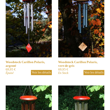
Woodstock Carillon Polaris,
Woodstock Carillon Polaris,
argenté
vert-de-gris
69,95 €
69,95 €
Voir les détails
Voir les détails
Épuisé
En Stock