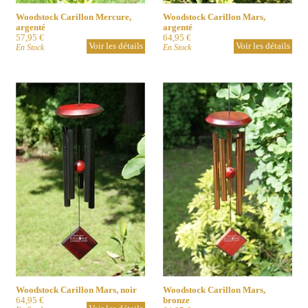
Woodstock Carillon Mercure,
Woodstock Carillon Mars,
argenté
argenté
57,95 €
64,95 €
Voir les détails
Voir les détails
En Stock
En Stock
Woodstock Carillon Mars, noir
Woodstock Carillon Mars,
64,95 €
bronze