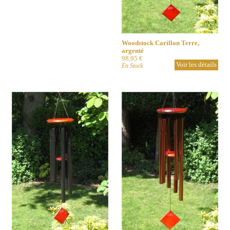
Woodstock Carillon Terre,
argenté
98,95 €
Voir les détails
En Stock