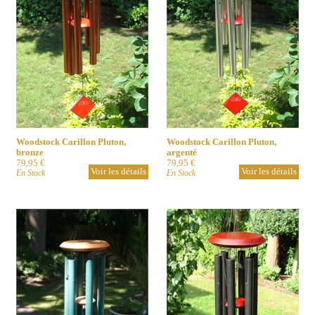
Woodstock Carillon Pluton,
Woodstock Carillon Pluton,
bronze
argenté
79,95 €
79,95 €
Voir les détails
Voir les détails
En Stock
En Stock