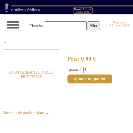
Aller
Votre panier:
Chercher
0 Articles | 0,00 €
à
la
navigation
↓
←
Prix: 0,00 €
Quantité:
EN ATTENDANT L'IMAGE
PRINCIPALE
Voir plus de produits dans →